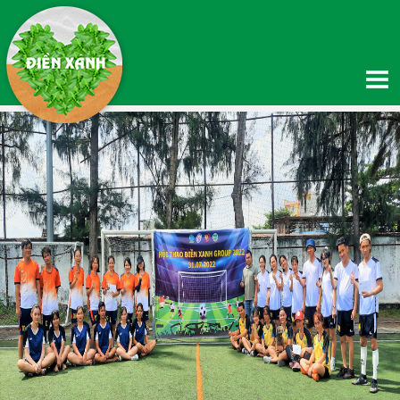
TRANG CHỦ
GIỚI THIỆU
Giới thiệu về Điền Xanh
Giới thiệu về Quỹ thiện nguyện Hạnh Phúc
Thông tin chuyển khoản
Hệ thống phân phối
SẢN PHẨM
TIN TỨC
Tin Nông nghiệp