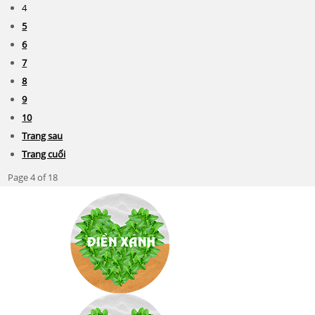
4
5
6
7
8
9
10
Trang sau
Trang cuối
Page 4 of 18