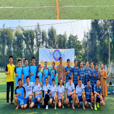
Tin Công ty
TUYỂN DỤNG
CHĂM SÓC KHÁCH HÀNG
Chính sách đổi trả
Liên hệ